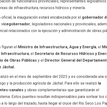
cipación de funcionarios provinciales, representantes legislativos
reas de infraestructura, recursos hídricos y minería.
 oficial, la inauguración estará encabezada por el
g
obernador d
 v
icegobernador
, legisladores nacionales y provinciales, ade
incial relacionados con la ejecución y administración de obras pú
 figuran el
Ministro de Infraestructura, Agua y Energía
, el
Mi
 Infraestructura
, el
Secretario de Recursos Hídricos y Ener
io de Obras Públicas
y el
Director General del Departament
 Jáchal.
realizó en el mes de septiembre del 2025 y es considerada una 
iego y la producción agrícola de Jáchal. Para ello se realizó
la
entes-canales
y obras complementarias que garantizarán el
istema. Estos puentes resultan indispensables para sortear los 
a lo largo del trazado, hasta llegar al cruce del Río Seco Los Paj