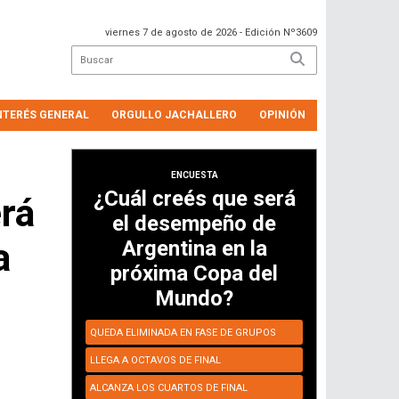
viernes 7 de agosto de 2026
- Edición Nº3609
NTERÉS GENERAL
ORGULLO JACHALLERO
OPINIÓN
ENCUESTA
¿Cuál creés que será
rá
el desempeño de
a
Argentina en la
próxima Copa del
Mundo?
QUEDA ELIMINADA EN FASE DE GRUPOS
LLEGA A OCTAVOS DE FINAL
ALCANZA LOS CUARTOS DE FINAL