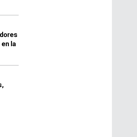
idores
 en la
s,