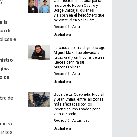
 y
Conmoción en Jáchal por la
muerte de Rubén Castro y
Jorge Carbajal, quienes
viajaban en el helicóptero que
se estrelló en Valle Fértil
e la
Redacción Actualidad
más de
Jachallera
blicas e
La causa contra el ginecólogo
Miguel Maza fue elevada a
juicio oral y un tribunal de tres
nistro
jueces definirá su
responsabilidad
gías
Redacción Actualidad
o de
Jachallera
Boca de La Quebrada, Niquivil
obra de
y Gran China, entre las zonas
más afectadas por los
incendios impulsados por el
viento Zonda
Redacción Actualidad
cruces
Jachallera
aritos,