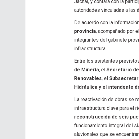
Jáchal, y contará con la parti
autoridades vinculadas a las á
De acuerdo con la información
provincia
, acompañado por el
integrantes del gabinete prov
infraestructura.
Entre los asistentes previstos
de Minería
, el
Secretario de
Renovables
, el
Subsecretar
Hidráulica y el
i
ntendente de
La reactivación de obras se 
infraestructura clave para el r
reconstrucción de seis pu
funcionamiento integral del s
aluvionales que se encuentran 