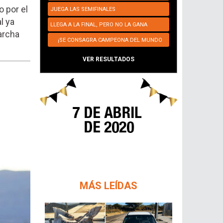
 por el
JUEGA LAS SEMIFINALES
l ya
LLEGA A LA FINAL, PERO NO LA GANA
archa
¡SE CONSAGRA CAMPEONA DEL MUNDO
NUEVAMENTE!
VER RESULTADOS
MÁS LEÍDAS