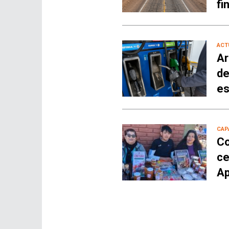
fi
ACT
Ar
de
es
CAP
Co
ce
Ap