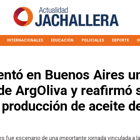
INTERNACIONALES
EDUCACIÓN
POLICIALES
DEPORTE
I
entó en Buenos Aires u
de ArgOliva y reafirmó 
a producción de aceite d
s fue escenario de una importante jornada vinculada a l