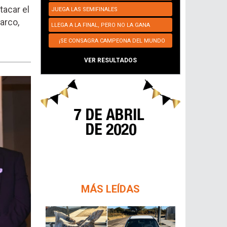
tacar el
JUEGA LAS SEMIFINALES
arco,
LLEGA A LA FINAL, PERO NO LA GANA
¡SE CONSAGRA CAMPEONA DEL MUNDO
NUEVAMENTE!
VER RESULTADOS
MÁS LEÍDAS