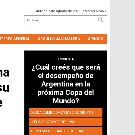
viernes 7 de agosto de 2026
- Edición Nº3609
NTERÉS GENERAL
ORGULLO JACHALLERO
OPINIÓN
ENCUESTA
¿Cuál creés que será
na
el desempeño de
su
Argentina en la
próxima Copa del
e
Mundo?
QUEDA ELIMINADA EN FASE DE GRUPOS
LLEGA A OCTAVOS DE FINAL
ALCANZA LOS CUARTOS DE FINAL
a