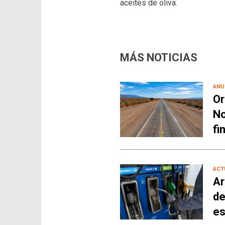
aceites de oliva.
MÁS NOTICIAS
ANU
Or
No
fi
ACT
Ar
de
es