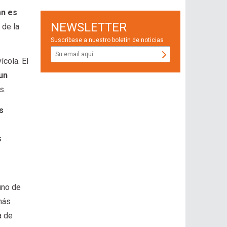
an es
NEWSLETTER
 de la
Suscríbase a nuestro boletín de noticias
ícola. El
un
s.
s
s
uno de
más
a de