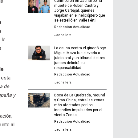
de
Conmoción en Jáchal por la
muerte de Rubén Castro y
Jorge Carbajal, quienes
viajaban en el helicóptero que
se estrelló en Valle Fértil
a
Redacción Actualidad
a
Jachallera
 le
s
La causa contra el ginecólogo
Miguel Maza fue elevada a
juicio oral y un tribunal de tres
jueces definirá su
responsabilidad
de
Redacción Actualidad
 esta
Jachallera
ca de
España y
Boca de La Quebrada, Niquivil
y Gran China, entre las zonas
más afectadas por los
incendios impulsados por el
viento Zonda
ación,
Redacción Actualidad
unto al
Jachallera