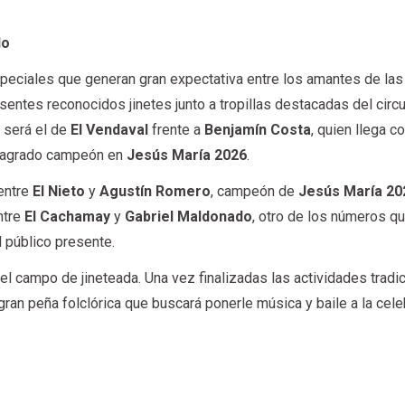
do
eciales que generan gran expectativa entre los amantes de las
sentes reconocidos jinetes junto a tropillas destacadas del circu
 será el de
El Vendaval
frente a
Benjamín Costa
, quien llega co
sagrado campeón en
Jesús María 2026
.
entre
El Nieto
y
Agustín Romero
, campeón de
Jesús María 20
ntre
El Cachamay
y
Gabriel Maldonado
, otro de los números q
l público presente.
 el campo de jineteada. Una vez finalizadas las actividades tradi
 gran peña folclórica que buscará ponerle música y baile a la cele