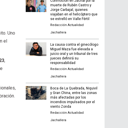
Conmoción en Jáchal por la
muerte de Rubén Castro y
Jorge Carbajal, quienes
viajaban en el helicóptero que
se estrelló en Valle Fértil
Redacción Actualidad
ito. Uno
Jachallera
n el
La causa contra el ginecólogo
Miguel Maza fue elevada a
juicio oral y un tribunal de tres
jueces definirá su
23
,
responsabilidad
ue
Redacción Actualidad
Jachallera
cionales,
Boca de La Quebrada, Niquivil
y Gran China, entre las zonas
bración.
más afectadas por los
incendios impulsados por el
viento Zonda
Redacción Actualidad
Jachallera