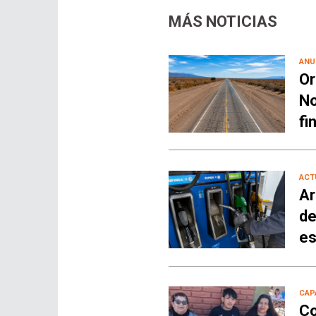
MÁS NOTICIAS
ANU
Or
No
fi
ACT
Ar
de
es
CAP
Co