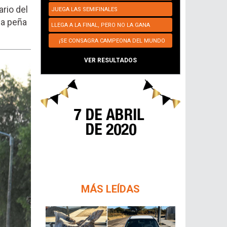
rio del
JUEGA LAS SEMIFINALES
na peña
LLEGA A LA FINAL, PERO NO LA GANA
¡SE CONSAGRA CAMPEONA DEL MUNDO
NUEVAMENTE!
VER RESULTADOS
MÁS LEÍDAS