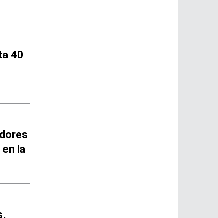
ta 40
idores
 en la
s,