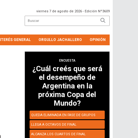
viernes 7 de agosto de 2026
- Edición Nº3609
NTERÉS GENERAL
ORGULLO JACHALLERO
OPINIÓN
ENCUESTA
¿Cuál creés que será
el desempeño de
Argentina en la
próxima Copa del
Mundo?
QUEDA ELIMINADA EN FASE DE GRUPOS
LLEGA A OCTAVOS DE FINAL
ALCANZA LOS CUARTOS DE FINAL
a