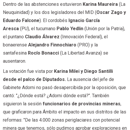
Dentro de las abstenciones estuvieron
Karina Maureira
(La
Neuquinidad) y los dos legisladores del MID (
Oscar Zago y
Eduardo Falcone
). El cordobés
Ignacio García
Aresca
(PU), el tucumano
Pablo Yedlin
(Unión por la Patria),
el puntano
Claudio Álvarez
(Innovación Federal), el
bonaerense
Alejandro Finnochiaro
(PRO) y la
santafesina
Rocío Bonacci
(La Libertad Avanza) se
ausentaron.
La votación fue vista por
Karina Milei y Diego Santilli
desde el palco de Diputados.
La ausencia del jefe de
Gabinete Adorni no pasó desapercibida por la oposición, que
cantó: "¿Dónde está? ¿Adorni dónde está?". También
siguieron la sesión
funcionarios de provincias mineras
,
que graficaron para Ámbito el impacto en sus distritos de las
reformas: "De las 4.000 zonas periglaciares con potencial
minera que tenemos, sólo pudimos aprobar exploraciones en