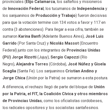
provinciales (
Elijo Catamarca
, los salteños y misioneros
de
Innovación Federal
, los tucumanos de
Independencia
y
los sanjuaninos de
Producción y Trabajo
) fueron decisivas
para que la votación termine con 134 votos a favor y 117 en
contra (3 abstenciones). Para llegar a esa cifra, también se
sumaron
Karina Banfi
(Adelante Buenos Aires),
José Luis
Garrido
(Por Santa Cruz) y
Nicolás Massot
(Encuentro
Federal) junto con los integrantes de
Provincias
Unidas
(PU)
Jorge Rizotti
(Jujuy),
Sergio Capozzi
(Río
Negro),
Alejandra Torres
(Córdoba),
José Núñez y Gisela
Scaglia
(Santa Fe). Los sanjuaninos
Cristian Andino y
Jorge Chica
(Unión por la Patria) se sumaron a esta postura.
A diferencia, el rechazo llegó de parte del bloque de
Unión
por la Patria, el FIT, la Coalición Cívica y otros miembros
de Provincias Unidas
, como los oficialistas cordobeses,
los radicales opositores y los socialistas santafesinos.