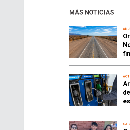
MÁS NOTICIAS
ANU
Or
No
fi
ACT
Ar
de
es
CAP