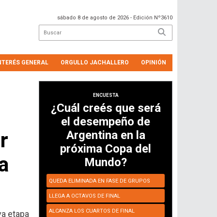
sábado 8 de agosto de 2026
- Edición Nº3610
NTERÉS GENERAL
ORGULLO JACHALLERO
OPINIÓN
ENCUESTA
¿Cuál creés que será
el desempeño de
r
Argentina en la
próxima Copa del
a
Mundo?
QUEDA ELIMINADA EN FASE DE GRUPOS
LLEGA A OCTAVOS DE FINAL
ALCANZA LOS CUARTOS DE FINAL
va etapa