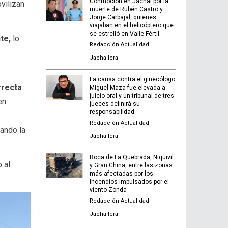
Conmoción en Jáchal por la
vilizan
muerte de Rubén Castro y
Jorge Carbajal, quienes
viajaban en el helicóptero que
se estrelló en Valle Fértil
te,
lo
Redacción Actualidad
Jachallera
La causa contra el ginecólogo
rrecta
Miguel Maza fue elevada a
juicio oral y un tribunal de tres
en
jueces definirá su
responsabilidad
Redacción Actualidad
rando la
Jachallera
Boca de La Quebrada, Niquivil
 al
y Gran China, entre las zonas
más afectadas por los
incendios impulsados por el
viento Zonda
Redacción Actualidad
Jachallera