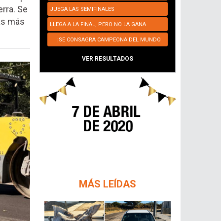
erra. Se
JUEGA LAS SEMIFINALES
ias más
LLEGA A LA FINAL, PERO NO LA GANA
¡SE CONSAGRA CAMPEONA DEL MUNDO
NUEVAMENTE!
VER RESULTADOS
MÁS LEÍDAS