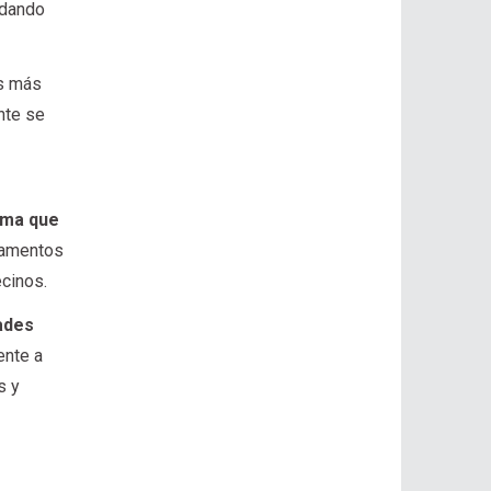
idando
es más
nte se
rama que
rtamentos
ecinos.
ades
ente a
s y