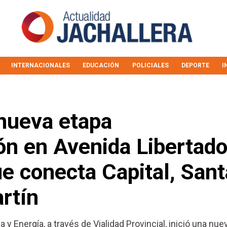
INTERNACIONALES
EDUCACIÓN
POLICIALES
DEPORTE
I
nueva etapa
ón en Avenida Libertado
e conecta Capital, Sant
rtín
a y Energía, a través de Vialidad Provincial, inició una nue