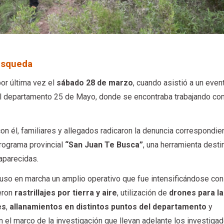
úsqueda
por última vez el
sábado 28 de marzo
, cuando asistió a un even
del departamento 25 de Mayo, donde se encontraba trabajando c
n él, familiares y allegados radicaron la denuncia correspondien
programa provincial
“San Juan Te Busca”
, una herramienta desti
aparecidas.
uso en marcha un amplio operativo que fue intensificándose con
yeron
rastrillajes por tierra y aire
, utilización de
drones para la
es
,
allanamientos en distintos puntos del departamento
y
 el marco de la investigación que llevan adelante los investigad