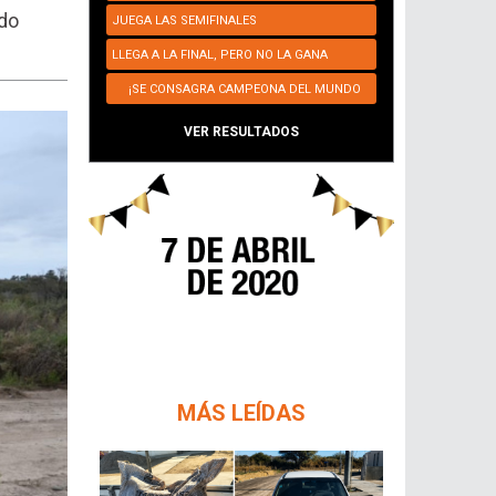
ado
JUEGA LAS SEMIFINALES
LLEGA A LA FINAL, PERO NO LA GANA
¡SE CONSAGRA CAMPEONA DEL MUNDO
NUEVAMENTE!
VER RESULTADOS
MÁS LEÍDAS