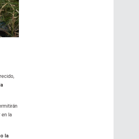
recido,
da
ermitirán
 en la
o la