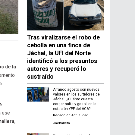
Tras viralizarse el robo de
cebolla en una finca de
Jáchal, la UFI del Norte
identificó a los presuntos
os de la
autores y recuperó lo
tamento
sustraído
o
Arrancó agosto con nuevos
valores en los surtidores de
Jáchal: ¿Cuánto cuesta
e
cargar nafta y gasoil en la
estación YPF del ACA?
n ese
Redacción Actualidad
hallera
,
Jachallera