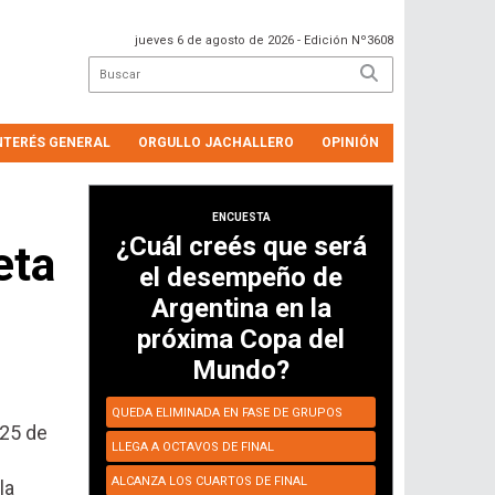
jueves 6 de agosto de 2026
- Edición Nº3608
NTERÉS GENERAL
ORGULLO JACHALLERO
OPINIÓN
ENCUESTA
¿Cuál creés que será
eta
el desempeño de
Argentina en la
próxima Copa del
Mundo?
QUEDA ELIMINADA EN FASE DE GRUPOS
 25 de
LLEGA A OCTAVOS DE FINAL
ALCANZA LOS CUARTOS DE FINAL
la