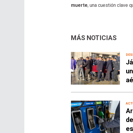
muerte
, una cuestión clave q
MÁS NOTICIAS
DES
Já
un
aé
ACT
Ar
de
es