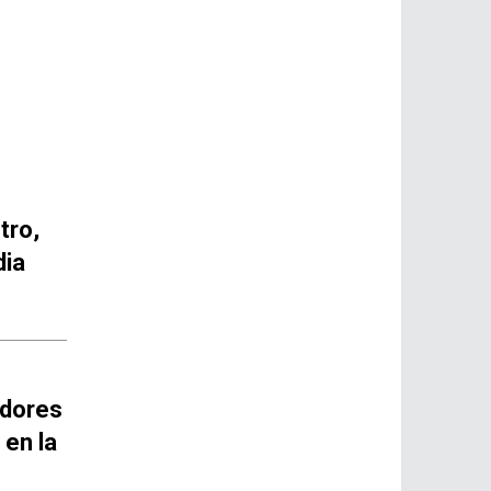
tro,
dia
idores
 en la