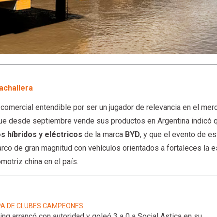
achallera
comercial entendible por ser un jugador de relevancia en el merc
ue desde septiembre vende sus productos en Argentina indicó 
s híbridos y eléctricos
de la marca
BYD
, y que el evento de e
co de gran magnitud con vehículos orientados a fortaleces la e
motriz china en el país.
A DE CLUBES CAMPEONES
ing arrancó con autoridad y goleó 3 a 0 a Social Astica en su