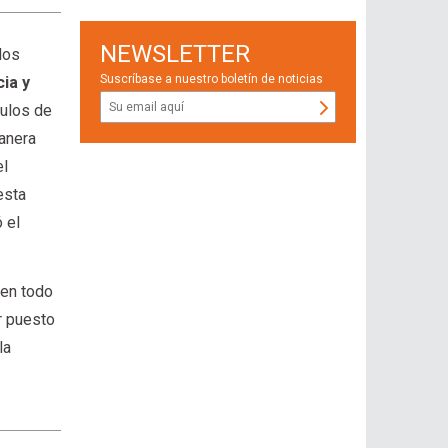
NEWSLETTER
los
Suscríbase a nuestro boletín de noticias
cia y
culos de
manera
el
esta
 el
 en todo
r puesto
la