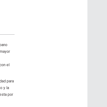
rbano
a mayor
s
con el
idad para
o y la
uesta por