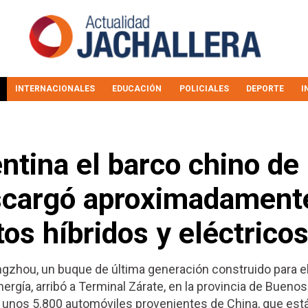
INTERNACIONALES
EDUCACIÓN
POLICIALES
DEPORTE
I
ntina el barco chino de 
scargó aproximadament
os híbridos y eléctrico
ngzhou, un buque de última generación construido para e
rgía, arribó a Terminal Zárate, en la provincia de Buenos
 unos 5.800 automóviles provenientes de China, que est