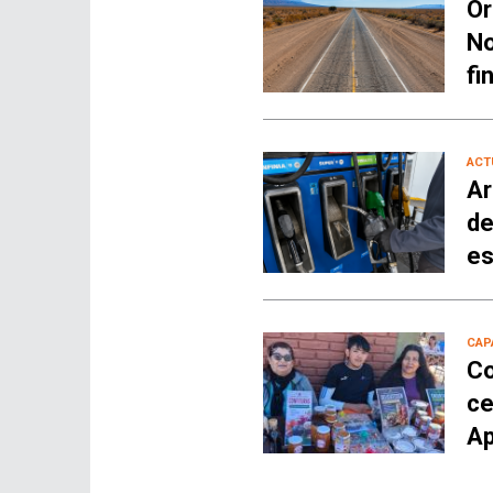
Or
No
fi
ACT
Ar
de
es
CAP
Co
ce
Ap