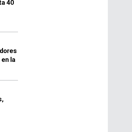
ta 40
idores
 en la
s,