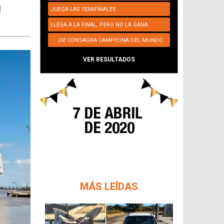
l
JUEGA LAS SEMIFINALES
LLEGA A LA FINAL, PERO NO LA GANA
¡SE CONSAGRA CAMPEONA DEL MUNDO
NUEVAMENTE!
VER RESULTADOS
MÁS LEÍDAS