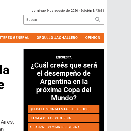
domingo 9 de agosto de 2026
- Edición Nº3611
NTERÉS GENERAL
ORGULLO JACHALLERO
OPINIÓN
ENCUESTA
¿Cuál creés que será
la
el desempeño de
e
Argentina en la
próxima Copa del
s
Mundo?
QUEDA ELIMINADA EN FASE DE GRUPOS
l
LLEGA A OCTAVOS DE FINAL
 Aires,
ALCANZA LOS CUARTOS DE FINAL
án