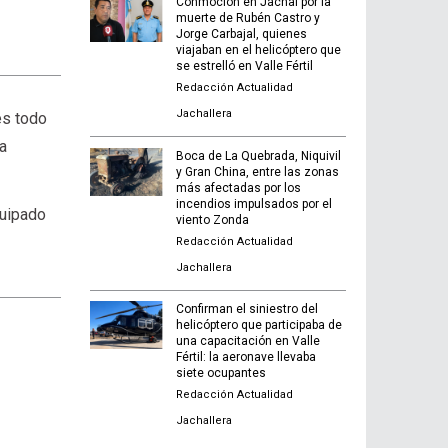
Conmoción en Jáchal por la
muerte de Rubén Castro y
Jorge Carbajal, quienes
viajaban en el helicóptero que
se estrelló en Valle Fértil
Redacción Actualidad
Jachallera
es todo
ra
Boca de La Quebrada, Niquivil
y Gran China, entre las zonas
más afectadas por los
incendios impulsados por el
quipado
viento Zonda
Redacción Actualidad
Jachallera
Confirman el siniestro del
helicóptero que participaba de
una capacitación en Valle
Fértil: la aeronave llevaba
siete ocupantes
Redacción Actualidad
Jachallera