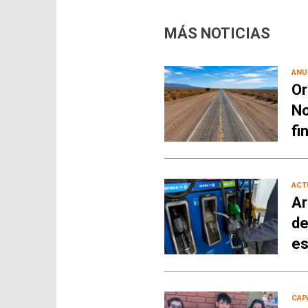
MÁS NOTICIAS
ANU
Or
No
fi
ACT
Ar
de
es
CAP