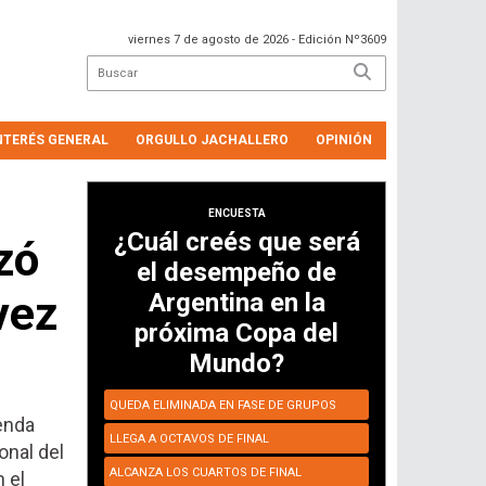
viernes 7 de agosto de 2026
- Edición Nº3609
NTERÉS GENERAL
ORGULLO JACHALLERO
OPINIÓN
ENCUESTA
¿Cuál creés que será
zó
el desempeño de
vez
Argentina en la
próxima Copa del
Mundo?
QUEDA ELIMINADA EN FASE DE GRUPOS
ienda
LLEGA A OCTAVOS DE FINAL
onal del
ALCANZA LOS CUARTOS DE FINAL
 el