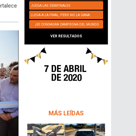
rtalece
JUEGA LAS SEMIFINALES
LLEGA A LA FINAL, PERO NO LA GANA
¡SE CONSAGRA CAMPEONA DEL MUNDO
NUEVAMENTE!
VER RESULTADOS
MÁS LEÍDAS