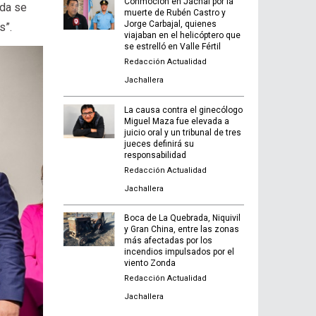
Conmoción en Jáchal por la
nda se
muerte de Rubén Castro y
Jorge Carbajal, quienes
s”.
viajaban en el helicóptero que
se estrelló en Valle Fértil
Redacción Actualidad
Jachallera
La causa contra el ginecólogo
Miguel Maza fue elevada a
juicio oral y un tribunal de tres
jueces definirá su
responsabilidad
Redacción Actualidad
Jachallera
Boca de La Quebrada, Niquivil
y Gran China, entre las zonas
más afectadas por los
incendios impulsados por el
viento Zonda
Redacción Actualidad
Jachallera