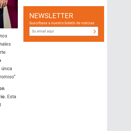
NEWSLETTER
Suscríbase a nuestro boletín de noticias
rnos
onales
rte.
o
 única
romiso”.
on
rio.
Esta
l