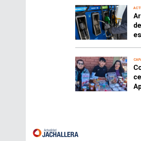
ACT
Ar
de
es
CAP
Co
ce
Ap