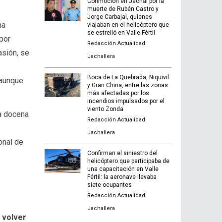
Conmoción en Jáchal por la
muerte de Rubén Castro y
Jorge Carbajal, quienes
na
viajaban en el helicóptero que
se estrelló en Valle Fértil
 por
Redacción Actualidad
asión, se
Jachallera
Boca de La Quebrada, Niquivil
 aunque
y Gran China, entre las zonas
más afectadas por los
incendios impulsados por el
viento Zonda
ia docena
Redacción Actualidad
Jachallera
onal de
Confirman el siniestro del
helicóptero que participaba de
una capacitación en Valle
Fértil: la aeronave llevaba
siete ocupantes
Redacción Actualidad
Jachallera
l volver