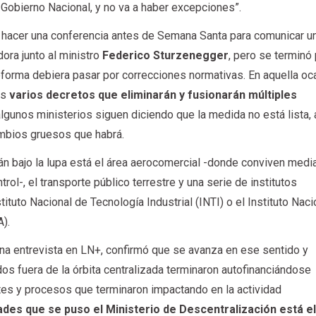
 Gobierno Nacional, y no va a haber excepciones”.
o hacer una conferencia antes de Semana Santa para comunicar u
ora junto al ministro
Federico Sturzenegger
, pero se terminó
forma debiera pasar por correcciones normativas. En aquella oc
os
varios decretos que eliminarán y fusionarán múltiples
 algunos ministerios siguen diciendo que la medida no está lista,
mbios gruesos que habrá.
án bajo la lupa está el área aerocomercial -donde conviven med
rol-, el transporte público terrestre y una serie de institutos
ituto Nacional de Tecnología Industrial (INTI) o el Instituto Naci
A).
una entrevista en LN+, confirmó que se avanza en ese sentido y
os fuera de la órbita centralizada terminaron autofinanciándose
tes y procesos que terminaron impactando en la actividad
ades que se puso el Ministerio de Descentralización está e