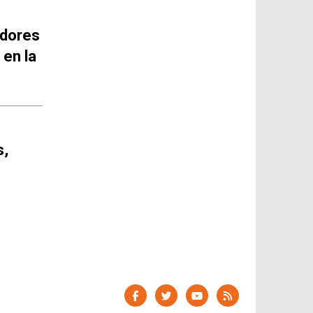
idores
 en la
s,