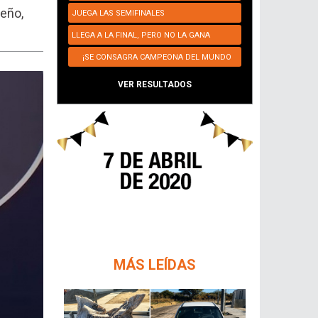
teño,
JUEGA LAS SEMIFINALES
LLEGA A LA FINAL, PERO NO LA GANA
¡SE CONSAGRA CAMPEONA DEL MUNDO
NUEVAMENTE!
VER RESULTADOS
MÁS LEÍDAS