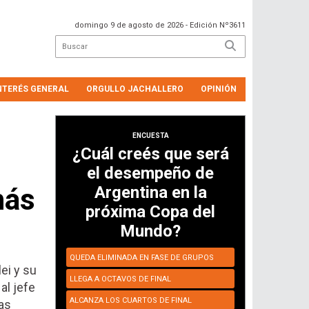
domingo 9 de agosto de 2026
- Edición Nº3611
NTERÉS GENERAL
ORGULLO JACHALLERO
OPINIÓN
ENCUESTA
¿Cuál creés que será
el desempeño de
más
Argentina en la
próxima Copa del
Mundo?
QUEDA ELIMINADA EN FASE DE GRUPOS
ei y su
LLEGA A OCTAVOS DE FINAL
al jefe
ALCANZA LOS CUARTOS DE FINAL
as