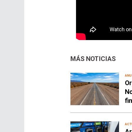
MÁS NOTICIAS
ANU
Or
No
fi
ACT
Ar