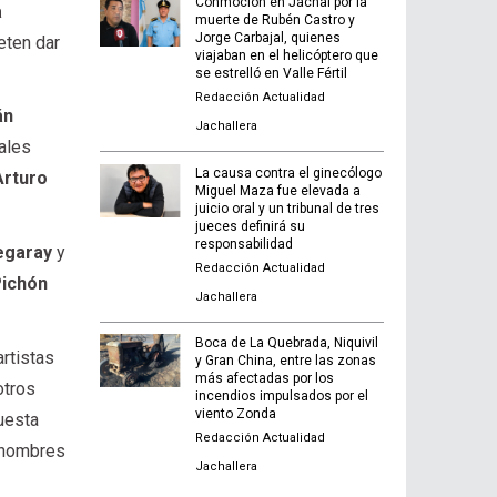
Conmoción en Jáchal por la
a
muerte de Rubén Castro y
Jorge Carbajal, quienes
eten dar
viajaban en el helicóptero que
se estrelló en Valle Fértil
Redacción Actualidad
án
Jachallera
males
La causa contra el ginecólogo
Arturo
Miguel Maza fue elevada a
juicio oral y un tribunal de tres
jueces definirá su
responsabilidad
egaray
y
Redacción Actualidad
Pichón
Jachallera
Boca de La Quebrada, Niquivil
artistas
y Gran China, entre las zonas
más afectadas por los
 otros
incendios impulsados por el
viento Zonda
uesta
Redacción Actualidad
s hombres
Jachallera