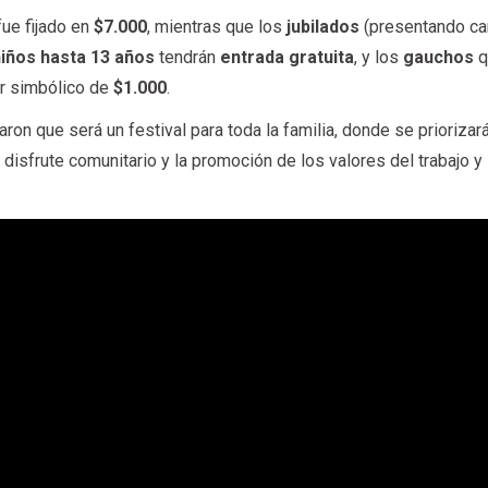
fue fijado en
$7.000
, mientras que los
jubilados
(presentando ca
niños hasta 13 años
tendrán
entrada gratuita
, y los
gauchos
q
lor simbólico de
$1.000
.
on que será un festival para toda la familia, donde se priorizará
l disfrute comunitario y la promoción de los valores del trabajo y 