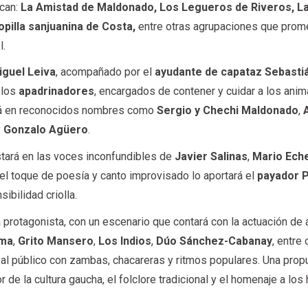
acan:
La Amistad de Maldonado, Los Legueros de Riveros, L
opilla sanjuanina de Costa,
entre otras agrupaciones que prom
l.
iguel Leiva
, acompañado por el
ayudante de capataz
Sebasti
 los
apadrinadores
, encargados de contener y cuidar a los ani
erá en reconocidos nombres como
Sergio y Chechi Maldonado
,
y
Gonzalo Agüero
.
estará en las voces inconfundibles de
Javier Salinas
,
Mario Ech
 el toque de poesía y canto improvisado lo aportará el
payador 
sibilidad criolla.
 protagonista, con un escenario que contará con la actuación de 
lma
,
Grito Mansero
,
Los Indios
,
Dúo Sánchez-Cabanay
, entre
 al público con zambas, chacareras y ritmos populares. Una prop
de la cultura gaucha, el folclore tradicional y el homenaje a lo