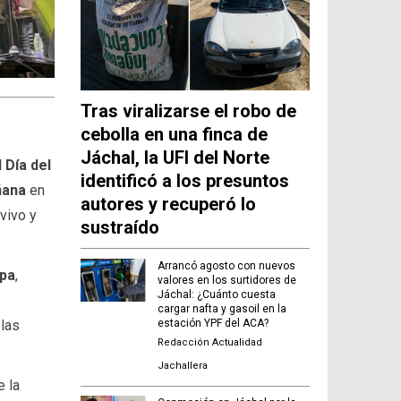
Tras viralizarse el robo de
cebolla en una finca de
Jáchal, la UFI del Norte
 Día del
identificó a los presuntos
añana
en
autores y recuperó lo
 vivo y
sustraído
Arrancó agosto con nuevos
pa
,
valores en los surtidores de
Jáchal: ¿Cuánto cuesta
a
cargar nafta y gasoil en la
estación YPF del ACA?
 las
Redacción Actualidad
Jachallera
e la