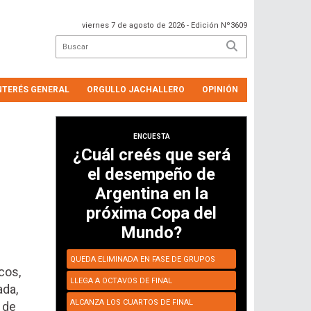
viernes 7 de agosto de 2026
- Edición Nº3609
NTERÉS GENERAL
ORGULLO JACHALLERO
OPINIÓN
ENCUESTA
¿Cuál creés que será
el desempeño de
Argentina en la
próxima Copa del
Mundo?
QUEDA ELIMINADA EN FASE DE GRUPOS
cos,
LLEGA A OCTAVOS DE FINAL
ada,
ALCANZA LOS CUARTOS DE FINAL
 de