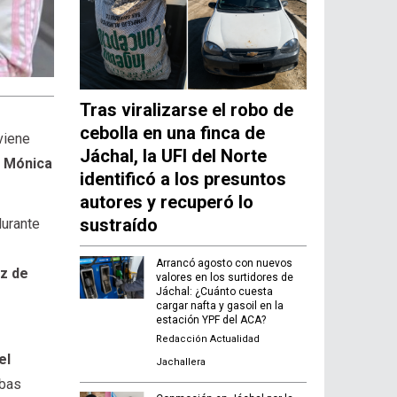
Tras viralizarse el robo de
cebolla en una finca de
viene
Jáchal, la UFI del Norte
a
Mónica
identificó a los presuntos
autores y recuperó lo
sustraído
durante
Arrancó agosto con nuevos
z de
valores en los surtidores de
Jáchal: ¿Cuánto cuesta
cargar nafta y gasoil en la
estación YPF del ACA?
Redacción Actualidad
el
Jachallera
ebas