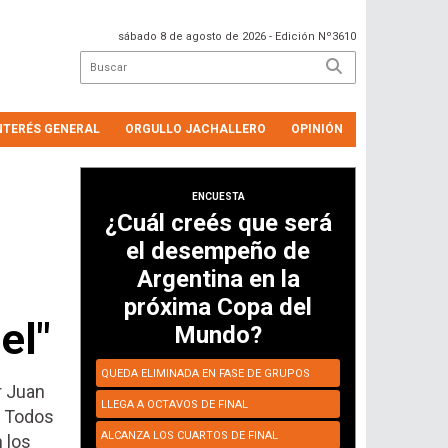
sábado 8 de agosto de 2026
- Edición Nº3610
NTERÉS GENERAL
ORGULLO JACHALLERO
OPINIÓN
ENCUESTA
¿Cuál creés que será
el desempeño de
Argentina en la
próxima Copa del
el"
Mundo?
QUEDA ELIMINADA EN FASE DE GRUPOS
r Juan
LLEGA A OCTAVOS DE FINAL
. Todos
ALCANZA LOS CUARTOS DE FINAL
 los