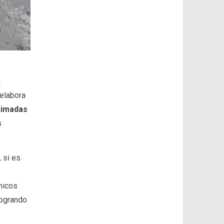
a
 elabora
oximadas
s
 si es
chicos
logrando