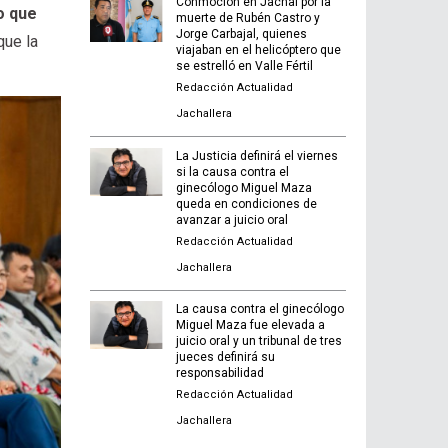
Conmoción en Jáchal por la
o que
muerte de Rubén Castro y
Jorge Carbajal, quienes
que la
viajaban en el helicóptero que
se estrelló en Valle Fértil
Redacción Actualidad
Jachallera
La Justicia definirá el viernes
si la causa contra el
ginecólogo Miguel Maza
queda en condiciones de
avanzar a juicio oral
Redacción Actualidad
Jachallera
La causa contra el ginecólogo
Miguel Maza fue elevada a
juicio oral y un tribunal de tres
jueces definirá su
responsabilidad
Redacción Actualidad
Jachallera