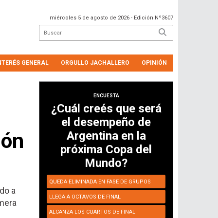
miércoles 5 de agosto de 2026
- Edición Nº3607
NTERÉS GENERAL
ORGULLO JACHALLERO
OPINIÓN
ENCUESTA
¿Cuál creés que será
el desempeño de
ión
Argentina en la
próxima Copa del
Mundo?
QUEDA ELIMINADA EN FASE DE GRUPOS
do a
LLEGA A OCTAVOS DE FINAL
imera
ALCANZA LOS CUARTOS DE FINAL