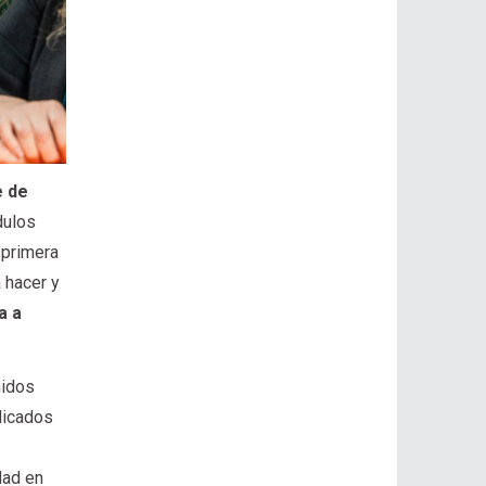
e de
dulos
 primera
 hacer y
a a
nidos
licados
dad en