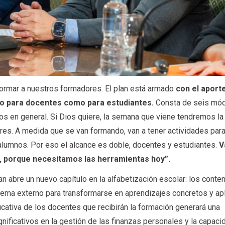
formar a nuestros formadores. El plan está armado
con el aport
to para docentes como para estudiantes.
Consta de seis mó
os en general. Si Dios quiere, la semana que viene tendremos la
res. A medida que se van formando, van a tener actividades para
s alumnos. Por eso el alcance es doble, docentes y estudiantes.
V
, porque necesitamos las herramientas hoy”.
n abre un nuevo capítulo en la alfabetización escolar: los conte
 tema externo para transformarse en aprendizajes concretos y ap
ducativa de los docentes que recibirán la formación generará una
nificativos en la gestión de las finanzas personales y la capaci