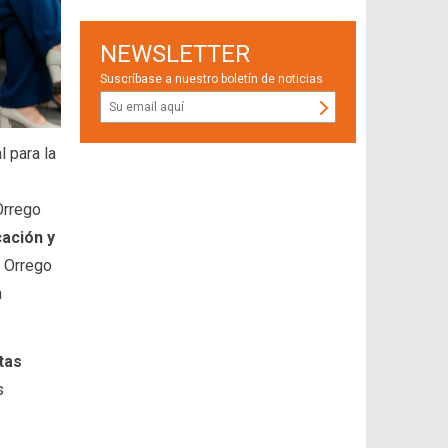
NEWSLETTER
Suscríbase a nuestro boletín de noticias
l para la
Orrego
cación y
e Orrego
a
tas
s