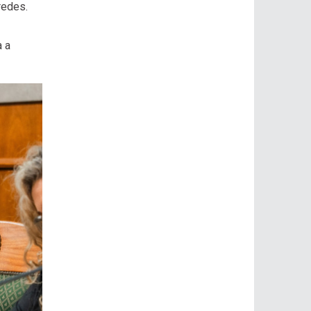
redes.
a a