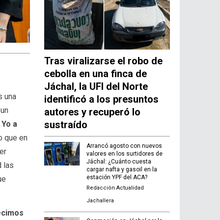
Tras viralizarse el robo de
cebolla en una finca de
Jáchal, la UFI del Norte
s una
identificó a los presuntos
 un
autores y recuperó lo
sustraído
.
Yo a
o que en
Arrancó agosto con nuevos
er
valores en los surtidores de
Jáchal: ¿Cuánto cuesta
d las
cargar nafta y gasoil en la
estación YPF del ACA?
ue
Redacción Actualidad
Jachallera
ecimos