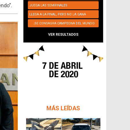
endo”.
JUEGA LAS SEMIFINALES
LLEGA A LA FINAL, PERO NO LA GANA
¡SE CONSAGRA CAMPEONA DEL MUNDO
NUEVAMENTE!
VER RESULTADOS
MÁS LEÍDAS