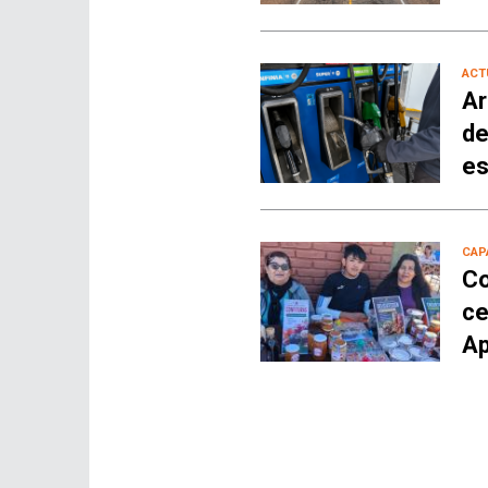
ACT
Ar
de
es
CAP
Co
ce
Ap