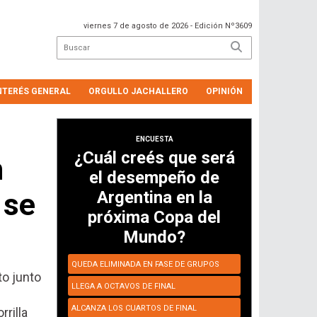
viernes 7 de agosto de 2026
- Edición Nº3609
NTERÉS GENERAL
ORGULLO JACHALLERO
OPINIÓN
ENCUESTA
¿Cuál creés que será
n
el desempeño de
 se
Argentina en la
próxima Copa del
Mundo?
QUEDA ELIMINADA EN FASE DE GRUPOS
o junto
LLEGA A OCTAVOS DE FINAL
ALCANZA LOS CUARTOS DE FINAL
rilla