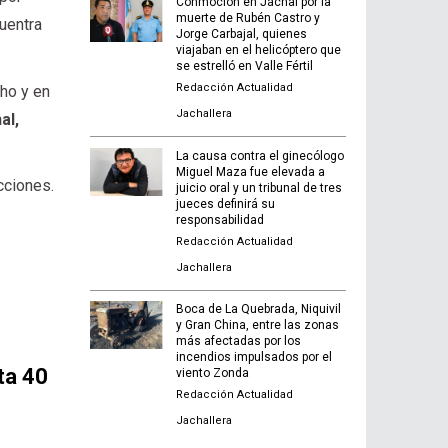
Conmoción en Jáchal por la
muerte de Rubén Castro y
cuentra
Jorge Carbajal, quienes
viajaban en el helicóptero que
se estrelló en Valle Fértil
Redacción Actualidad
ho y en
Jachallera
al,
La causa contra el ginecólogo
Miguel Maza fue elevada a
cciones.
juicio oral y un tribunal de tres
jueces definirá su
responsabilidad
Redacción Actualidad
Jachallera
Boca de La Quebrada, Niquivil
y Gran China, entre las zonas
más afectadas por los
incendios impulsados por el
ta 40
viento Zonda
Redacción Actualidad
Jachallera