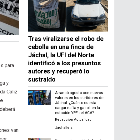
Tras viralizarse el robo de
cebolla en una finca de
Jáchal, la UFI del Norte
identificó a los presuntos
es para
autores y recuperó lo
-
sustraído
uga y
ída Caliz
Arrancó agosto con nuevos
valores en los surtidores de
de
Jáchal: ¿Cuánto cuesta
cargar nafta y gasoil en la
 deberá
estación YPF del ACA?
Redacción Actualidad
Jachallera
rones van
 por