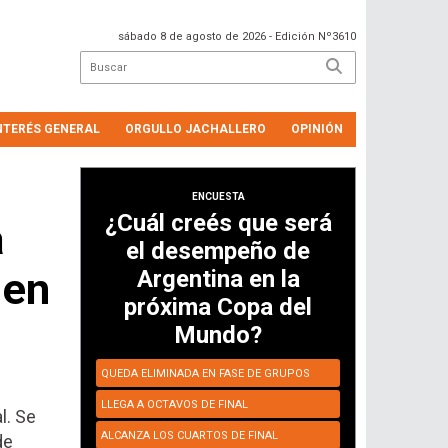
sábado 8 de agosto de 2026
- Edición Nº3610
NTERÉS GENERAL
ORGULLO JACHALLERO
OPINIÓN
ENCUESTA
¿Cuál creés que será
a
el desempeño de
 en
Argentina en la
próxima Copa del
Mundo?
QUEDA ELIMINADA EN FASE DE GRUPOS
LLEGA A OCTAVOS DE FINAL
l. Se
ALCANZA LOS CUARTOS DE FINAL
de