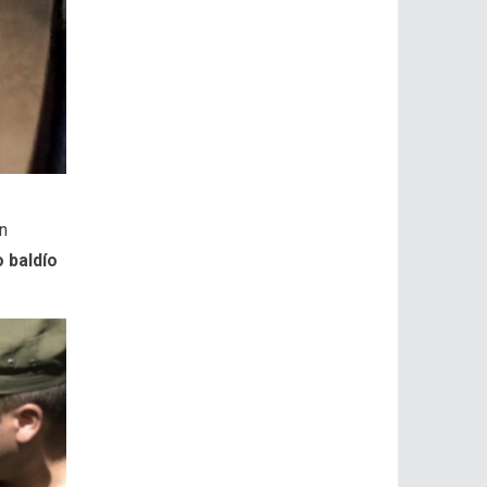
on
 baldío