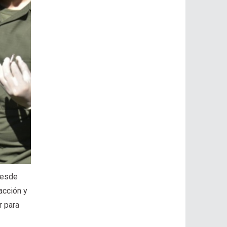
 desde
acción y
r para